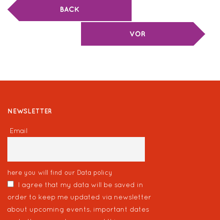
NEWSLETTER
Email
here you will find our
Data policy
I agree that my data will be saved in
order to keep me updated via newsletter
about upcoming events, important dates