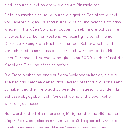
hindurch und funktioniere wie eine Art Blitzableiter.
Plötzlich raschelt es im Laub und ein großes Reh steht direkt
vor unseren Augen. Es schaut uns kurz an und macht sich dann
wieder mit großen Sprüngen davon – direkt in die Schusslinie
unseres benachbarten Postens. Reflexartig halte ich meine
Ohren zu – Peng – die Nachbarin hat das Reh erwischt und
versichert sich nun, dass das Tier auch wirklich tot ist. Mit
einer Durchschnittsgeschwindigkeit von 3000 km/h erfasst die
Kugel das Tier und tötet es sofort.
Die Tiere bleiben so lange auf dem Waldboden liegen, bis die
Treiber das Zeichen geben, das Revier vollständig durchstreift
zu haben und die Treibjagd zu beenden. Insgesamt wurden 42
Schüsse abgegeben; acht Wildschweine und sieben Rehe
wurden geschossen.
Nun werden die toten Tiere sorgfältig auf die Ladefläche der
Jäger Pick-Ups geladen und zur Jagdhütte gebracht, wo sie
direkt ausgenommen, mit klarem Wasser gesäubert und