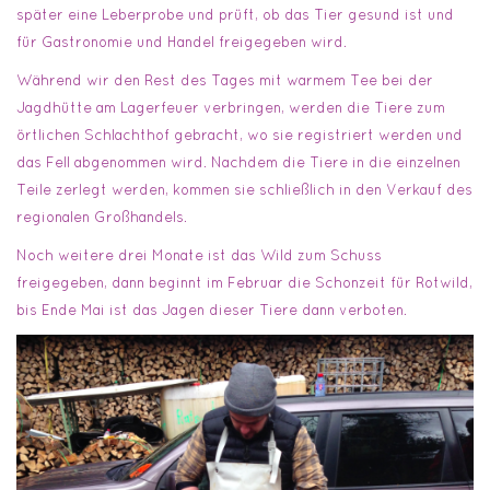
später eine Leberprobe und prüft, ob das Tier gesund ist und
für Gastronomie und Handel freigegeben wird.
Während wir den Rest des Tages mit warmem Tee bei der
Jagdhütte am Lagerfeuer verbringen, werden die Tiere zum
örtlichen Schlachthof gebracht, wo sie registriert werden und
das Fell abgenommen wird. Nachdem die Tiere in die einzelnen
Teile zerlegt werden, kommen sie schließlich in den Verkauf des
regionalen Großhandels.
Noch weitere drei Monate ist das Wild zum Schuss
freigegeben, dann beginnt im Februar die Schonzeit für Rotwild,
bis Ende Mai ist das Jagen dieser Tiere dann verboten.